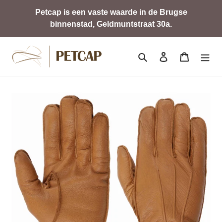
Meteen
Petcap is een vaste waarde in de Brugse
naar
binnenstad, Geldmuntstraat 30a.
de
content
Zoeken
Aanmelden
Winkelwa