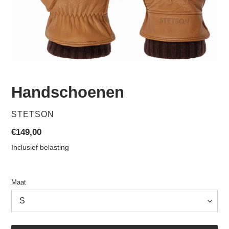
Handschoenen
VERKOPER
STETSON
Normale
€149,00
prijs
Inclusief belasting
Maat