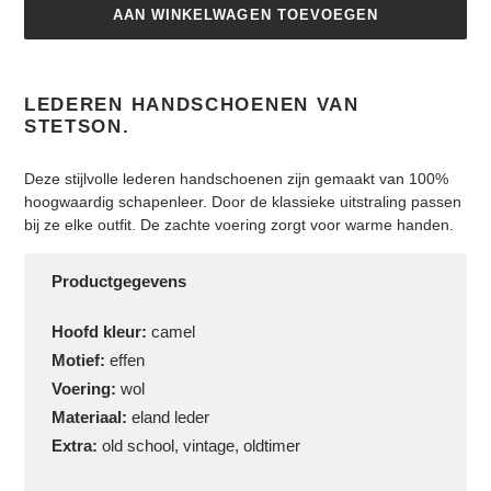
AAN WINKELWAGEN TOEVOEGEN
Product
toegevoegen
LEDEREN HANDSCHOENEN VAN
aan
STETSON.
je
winkelwagen
Deze stijlvolle lederen handschoenen zijn gemaakt van 100%
hoogwaardig schapenleer. Door de klassieke uitstraling passen
bij ze elke outfit. De zachte voering zorgt voor warme handen.
Productgegevens
Hoofd kleur:
camel
Motief:
effen
Voering:
wol
Materiaal:
eland leder
Extra:
old school, vintage, oldtimer