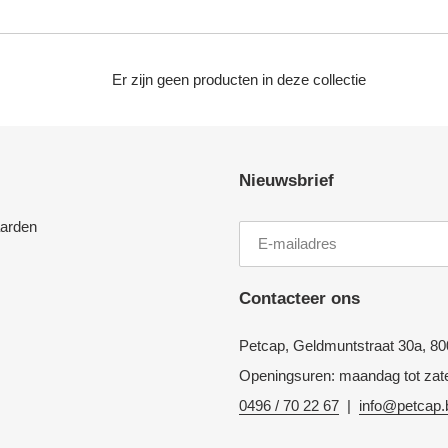
t
i
Er zijn geen producten in deze collectie
e
:
Nieuwsbrief
arden
Contacteer ons
Petcap, Geldmuntstraat 30a, 80
Openingsuren: maandag tot zate
0496 / 70 22 67
|
info@petcap.