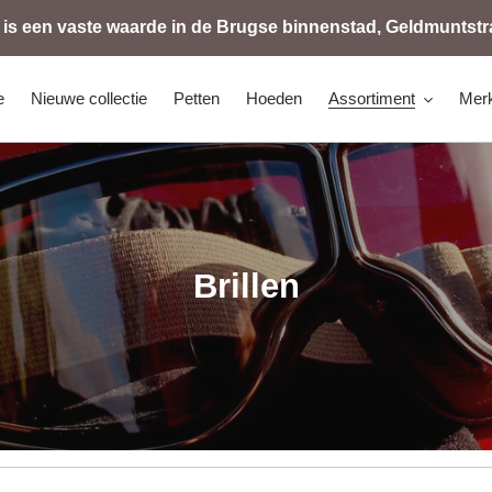
 is een vaste waarde in de Brugse binnenstad, Geldmuntstra
e
Nieuwe collectie
Petten
Hoeden
Assortiment
Mer
C
Brillen
o
l
l
e
c