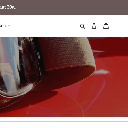
at 30a.
Zoeken
Aanmelden
Winkelwa
ken