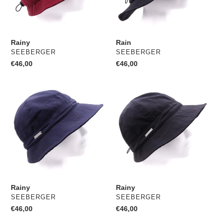
e
:
Rainy
Rain
VERKOPER
VERKOPER
SEEBERGER
SEEBERGER
Normale
€46,00
Normale
€46,00
prijs
prijs
Rainy
Rainy
Rainy
Rainy
VERKOPER
VERKOPER
SEEBERGER
SEEBERGER
Normale
€46,00
Normale
€46,00
prijs
prijs