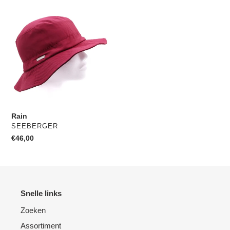
Rain
Rain
VERKOPER
SEEBERGER
Normale
€46,00
prijs
Snelle links
Zoeken
Assortiment