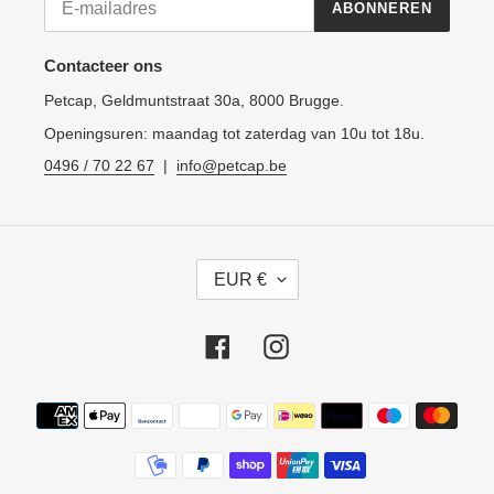
ABONNEREN
Contacteer ons
Petcap, Geldmuntstraat 30a, 8000 Brugge.
Openingsuren: maandag tot zaterdag van 10u tot 18u.
0496 / 70 22 67
|
info@petcap.be
V
EUR €
A
L
U
Facebook
Instagram
T
A
Betaalmethoden