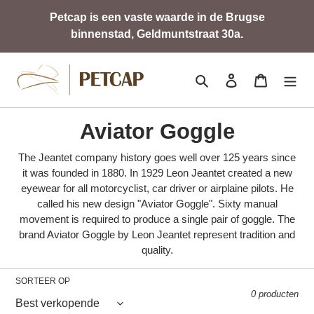
Meteen
Petcap is een vaste waarde in de Brugse
naar
binnenstad, Geldmuntstraat 30a.
de
content
Zoeken
Aanmelden
Winkelwa
C
Aviator Goggle
o
The Jeantet company history goes well over 125 years since
it was founded in 1880. In 1929 Leon Jeantet created a new
l
eyewear for all motorcyclist, car driver or airplaine pilots. He
l
called his new design "Aviator Goggle". Sixty manual
movement is required to produce a single pair of goggle. The
e
brand Aviator Goggle by Leon Jeantet represent tradition and
quality.
c
t
SORTEER OP
0 producten
i