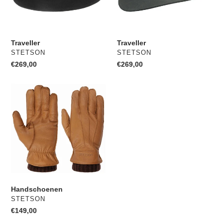
e
:
Traveller
Traveller
VERKOPER
VERKOPER
STETSON
STETSON
Normale
€269,00
Normale
€269,00
prijs
prijs
Handschoenen
Handschoenen
VERKOPER
STETSON
Normale
€149,00
prijs