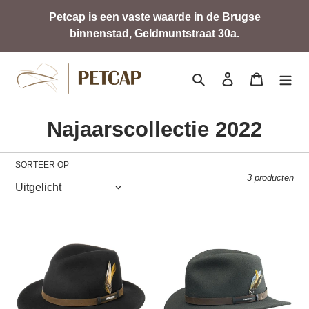
Meteen
Petcap is een vaste waarde in de Brugse
naar
binnenstad, Geldmuntstraat 30a.
de
content
Zoeken
Aanmelden
Winkelwa
C
Najaarscollectie 2022
o
SORTEER OP
l
3 producten
l
e
Traveller
Traveller
c
t
i