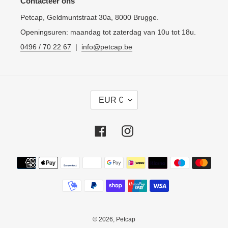
Contacteer ons
Petcap, Geldmuntstraat 30a, 8000 Brugge.
Openingsuren: maandag tot zaterdag van 10u tot 18u.
0496 / 70 22 67
|
info@petcap.be
V
EUR €
A
L
U
Facebook
Instagram
T
A
Betaalmethoden
© 2026,
Petcap