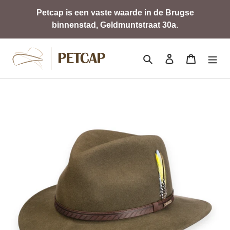
Meteen
Petcap is een vaste waarde in de Brugse
naar
binnenstad, Geldmuntstraat 30a.
de
content
Zoeken
Aanmelden
Winkelwa