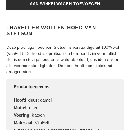
AAN WINKELWAGEN TOEVOEGEN
Product
toegevoegen
TRAVELLER WOLLEN HOED VAN
aan
STETSON.
je
winkelwagen
Deze prachtige hoed van Stetson is vervaardigd uit 100% wol
(VitaFelt). De hoed is oprolbaar en herneemt zijn vorm altijd.
Het is een stevige hoed en is waterafstotend, dus ideaal voor
alle weersomstandigheden. De hoed heeft een uitstekend
draagcomfort.
Productgegevens
Hoofd kleur:
camel
Motief:
effen
Voering:
katoen
Materiaal:
VitaFelt