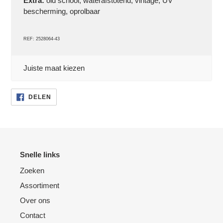
Extra:
old school, waterafstotend, vintage, UV
bescherming, oprolbaar
REF: 2528064-43
Juiste maat kiezen
DELEN
DELEN
OP
FACEBOOK
Snelle links
Zoeken
Assortiment
Over ons
Contact