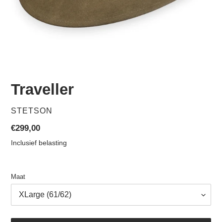
Traveller
VERKOPER
STETSON
Normale
€299,00
prijs
Inclusief belasting
Maat